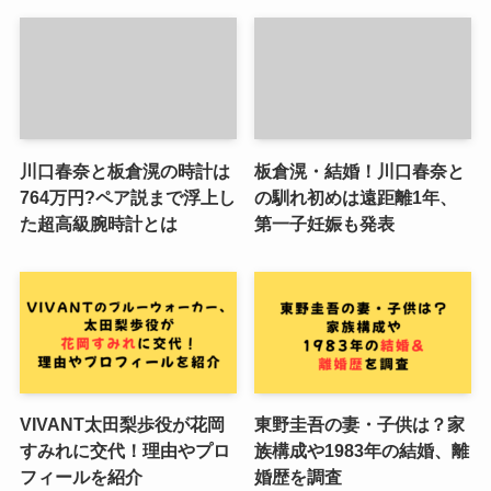
川口春奈と板倉滉の時計は
板倉滉・結婚！川口春奈と
764万円?ペア説まで浮上し
の馴れ初めは遠距離1年、
た超高級腕時計とは
第一子妊娠も発表
VIVANT太田梨歩役が花岡
東野圭吾の妻・子供は？家
すみれに交代！理由やプロ
族構成や1983年の結婚、離
フィールを紹介
婚歴を調査