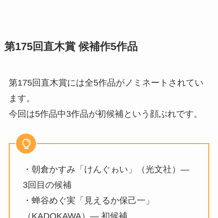
第175回直木賞 候補作5作品
第175回直木賞には全5作品がノミネートされてい
ます。
今回は5作品中3作品が初候補という顔ぶれです。
・朝倉かすみ「けんぐゎい」（光文社）—
3回目の候補
・蝉谷めぐ実「見えるか保己一」
（KADOKAWA）— 初候補