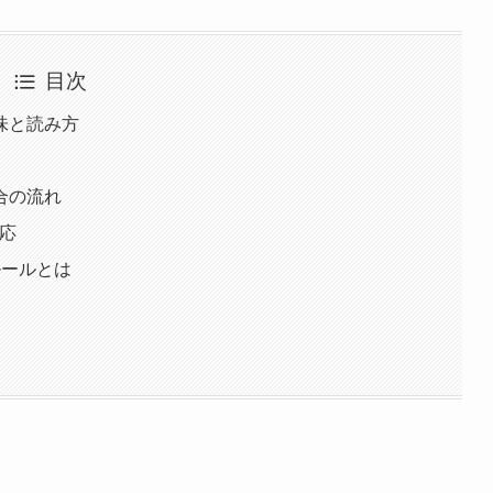
目次
味と読み方
合の流れ
反応
ルールとは