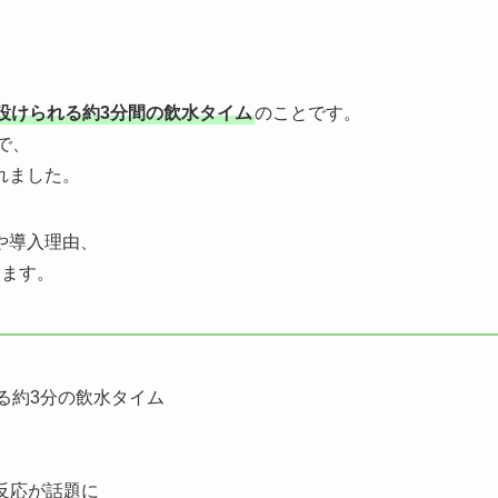
。
設けられる約3分間の飲水タイム
のことです。
で、
れました。
や導入理由、
します。
る約3分の飲水タイム
の反応が話題に