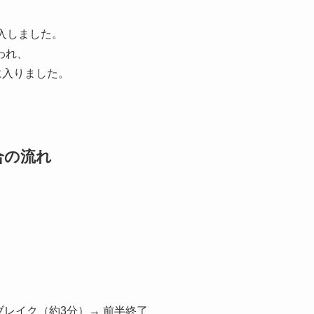
入しました。
われ、
に入りました。
合の流れ
ブレイク（約3分）→ 前半終了