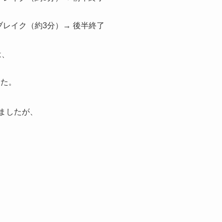
ブレイク（約3分）→ 後半終了
は、
した。
いましたが、
。