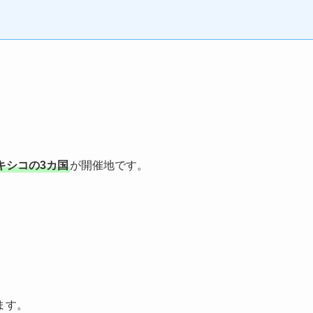
キシコの3カ国
が開催地です。
ます。